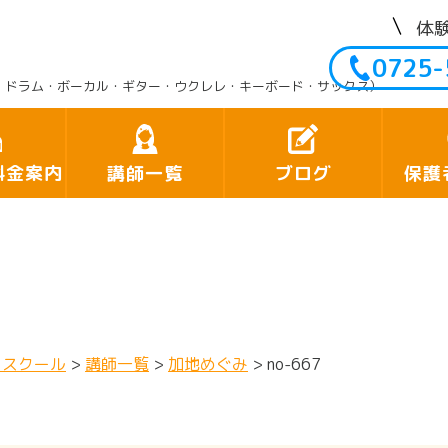
体
0725-
・ドラム・ボーカル・ギター・ウクレレ・キーボード・サックス）
料金案内
講師一覧
ブログ
保護
クスクール
>
講師一覧
>
加地めぐみ
>
no-667