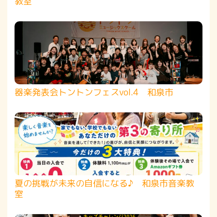
教室
器楽発表会トントンフェスvol.4 和泉市
夏の挑戦が未来の自信になる♪ 和泉市音楽教
室