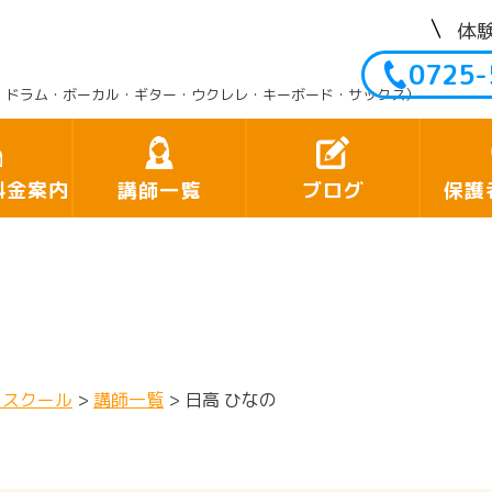
体
0725-
・ドラム・ボーカル・ギター・ウクレレ・キーボード・サックス）
料金案内
講師一覧
ブログ
保護
クスクール
>
講師一覧
>
日高 ひなの