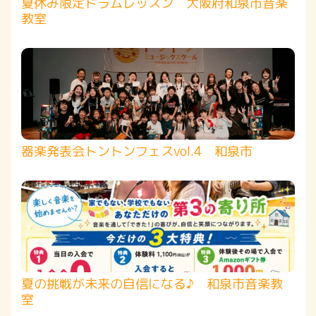
夏休み限定ドラムレッスン 大阪府和泉市音楽
教室
器楽発表会トントンフェスvol.4 和泉市
夏の挑戦が未来の自信になる♪ 和泉市音楽教
室