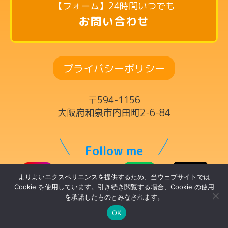
【フォーム】24時間いつでも
英語リトミックコース
お問い合わせ
リズム英語コース
ドラムコース
プライバシーポリシー
ボーカルコース
サックスコース
〒594-1156
ギター・ウクレレ・ベースコース
大阪府和泉市内田町2-6-84
ヴァイオリンコース
キーボードコース
Follow me
ママの為の英語コース
よりよいエクスペリエンスを提供するため、当ウェブサイトでは
チケット制レッスン
Cookie を使用しています。引き続き閲覧する場合、Cookie の使用
を承諾したものとみなされます。
OK
© トントンミュージックスクール
講師一覧