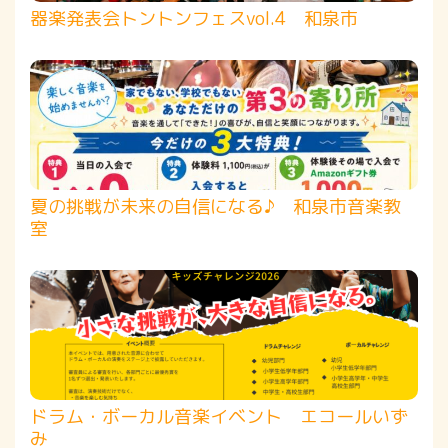
器楽発表会トントンフェスvol.4 和泉市
夏の挑戦が未来の自信になる♪ 和泉市音楽教
室
ドラム・ボーカル音楽イベント エコールいず
み