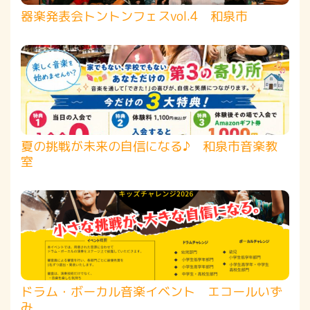
器楽発表会トントンフェスvol.4 和泉市
夏の挑戦が未来の自信になる♪ 和泉市音楽教
室
ドラム・ボーカル音楽イベント エコールいず
み