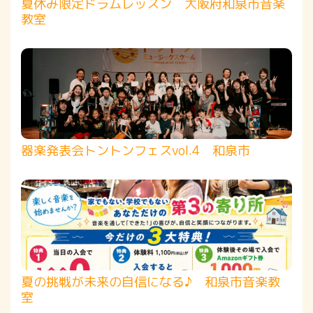
夏休み限定ドラムレッスン 大阪府和泉市音楽
教室
器楽発表会トントンフェスvol.4 和泉市
夏の挑戦が未来の自信になる♪ 和泉市音楽教
室