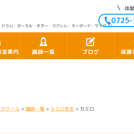
体
0725-
・ドラム・ボーカル・ギター・ウクレレ・キーボード・サックス）
料金案内
講師一覧
ブログ
保護
クスクール
>
講師一覧
>
カミロ先生
>
カミロ