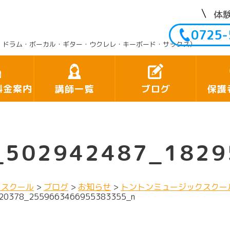
体
0725-
・ドラム・ボーカル・ギター・ウクレレ・キーボード・サックス）
料金案内
講師一覧
ブログ
保護
pp_502942487_18
クスクール
>
ブログ
>
お知らせ
>
トントンミュージックスクー
220378_2559663466955383355_n