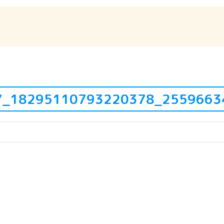
87_18295110793220378_255966