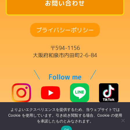
英語リトミックコース
お問い合わせ
リズム英語コース
ドラムコース
プライバシーポリシー
ボーカルコース
サックスコース
〒594-1156
ギター・ウクレレ・ベースコース
大阪府和泉市内田町2-6-84
ヴァイオリンコース
キーボードコース
Follow me
ママの為の英語コース
チケット制レッスン
よりよいエクスペリエンスを提供するため、当ウェブサイトでは
© トントンミュージックスクール
講師一覧
Cookie を使用しています。引き続き閲覧する場合、Cookie の使用
を承諾したものとみなされます。
代表・リトミック科講師
OK